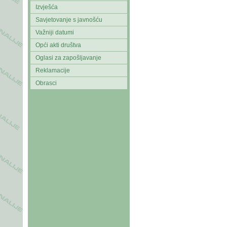
Izvješća
Savjetovanje s javnošću
Važniji datumi
Opći akti društva
Oglasi za zapošljavanje
Reklamacije
Obrasci