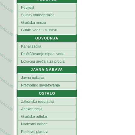
Povijest
Sustav vodoopskrbe
Gradska mreža
Gubici vode u sustavu
ODVODNJA
Kanalizacija
Pročišćavanje otpad. voda
Lokacija uređaja za pročiš.
JAVNA NABAVA
Javna nabava
Prethodno savjetovanje
OSTALO
Zakonska regulativa
Antikorupcija
Gradske odluke
Nadzorni odbor
Poslovni planovi