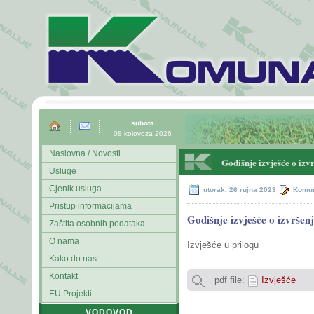
subota
08.kolovoza 2026
Naslovna / Novosti
Godišnje izvješće o izv
Usluge
Cjenik usluga
utorak, 26 rujna 2023
Komun
Pristup informacijama
Godišnje izvješće o izvršen
Zaštita osobnih podataka
O nama
Izvješće u prilogu
Kako do nas
Kontakt
pdf file:
Izvješće
EU Projekti
VODOVOD