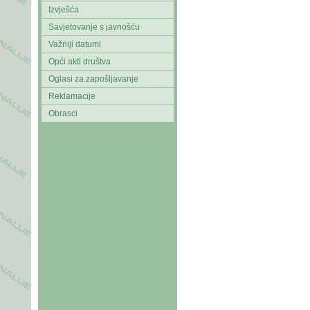
Izvješća
Savjetovanje s javnošću
Važniji datumi
Opći akti društva
Oglasi za zapošljavanje
Reklamacije
Obrasci