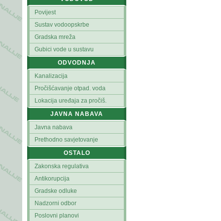
Povijest
Sustav vodoopskrbe
Gradska mreža
Gubici vode u sustavu
ODVODNJA
Kanalizacija
Pročišćavanje otpad. voda
Lokacija uređaja za pročiš.
JAVNA NABAVA
Javna nabava
Prethodno savjetovanje
OSTALO
Zakonska regulativa
Antikorupcija
Gradske odluke
Nadzorni odbor
Poslovni planovi