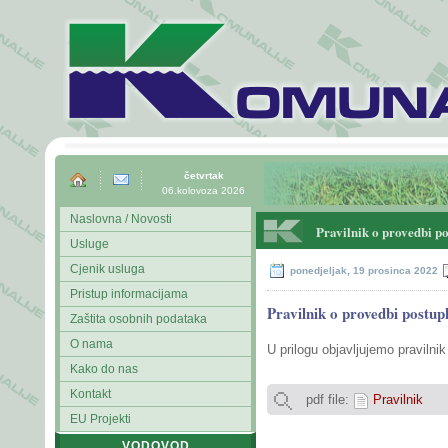
četvrtak
06.kolovoza 2026
Naslovna / Novosti
Pravilnik o provedbi p
Usluge
Cjenik usluga
ponedjeljak, 19 prosinca 2022
Pristup informacijama
Pravilnik o provedbi postu
Zaštita osobnih podataka
O nama
U prilogu objavljujemo praviln
Kako do nas
Kontakt
pdf file:
Pravilnik
EU Projekti
VODOVOD