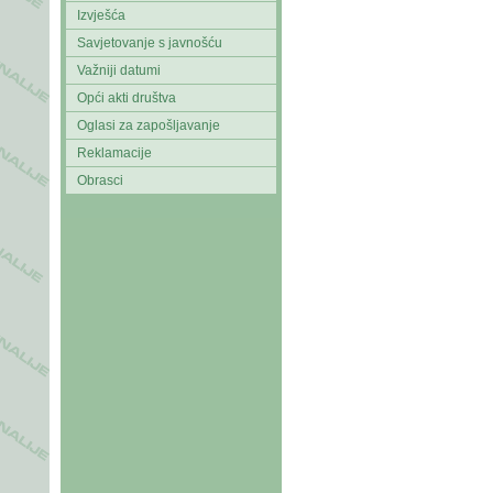
Izvješća
Savjetovanje s javnošću
Važniji datumi
Opći akti društva
Oglasi za zapošljavanje
Reklamacije
Obrasci