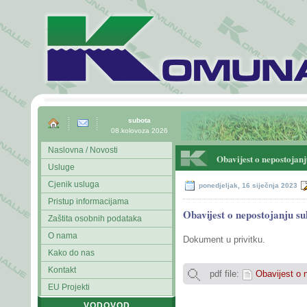
subota
08.kolovoza 2026
Naslovna / Novosti
Obavijest o nepostojanj
Usluge
Cjenik usluga
ponedjeljak, 16 siječnja 2023
Pristup informacijama
Obavijest o nepostojanju su
Zaštita osobnih podataka
O nama
Dokument u privitku.
Kako do nas
Kontakt
pdf file:
Obavijest o n
EU Projekti
VODOVOD