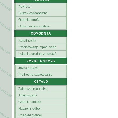
Povijest
Sustav vodoopskrbe
Gradska mreža
Gubici vode u sustavu
ODVODNJA
Kanalizacija
Pročišćavanje otpad. voda
Lokacija uređaja za pročiš.
JAVNA NABAVA
Javna nabava
Prethodno savjetovanje
OSTALO
Zakonska regulativa
Antikorupcija
Gradske odluke
Nadzorni odbor
Poslovni planovi