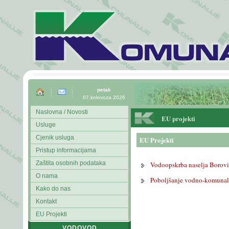
petak
07.kolovoza 2026
Naslovna / Novosti
EU projekti
Usluge
Cjenik usluga
EU Projekti
Pristup informacijama
Zaštita osobnih podataka
Vodoopskrba naselja Borovi
O nama
Poboljšanje vodno-komunaln
Kako do nas
Kontakt
EU Projekti
VODOVOD