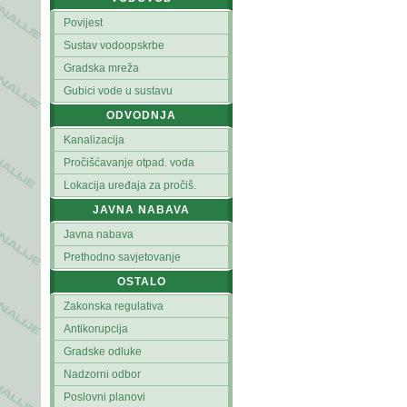
Povijest
Sustav vodoopskrbe
Gradska mreža
Gubici vode u sustavu
ODVODNJA
Kanalizacija
Pročišćavanje otpad. voda
Lokacija uređaja za pročiš.
JAVNA NABAVA
Javna nabava
Prethodno savjetovanje
OSTALO
Zakonska regulativa
Antikorupcija
Gradske odluke
Nadzorni odbor
Poslovni planovi