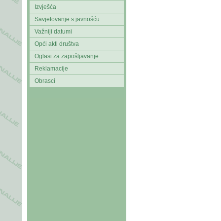
Izvješća
Savjetovanje s javnošću
Važniji datumi
Opći akti društva
Oglasi za zapošljavanje
Reklamacije
Obrasci